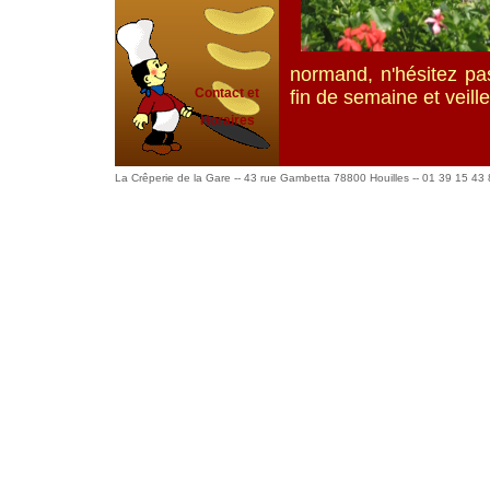
normand, n'hésitez pas
Contact et
fin de semaine et veille
Horaires
La Crêperie de la Gare -- 43 rue Gambetta 78800 Houilles -- 01 39 15 43