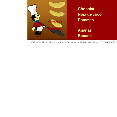
Chocolat
Noix de coco
Pommes
Contact et
Horaires
Ananas
Banane
Chocolat, Noix
La Crêperie de la Gare -- 43 rue Gambetta 78800 Houilles -- 01 39 15 43
Chocolat, Banane
Normande
Poire, Chocolat, Amandes
Exotique
Pisciacaise
Martiniquaise
Charentaise
Amococadis