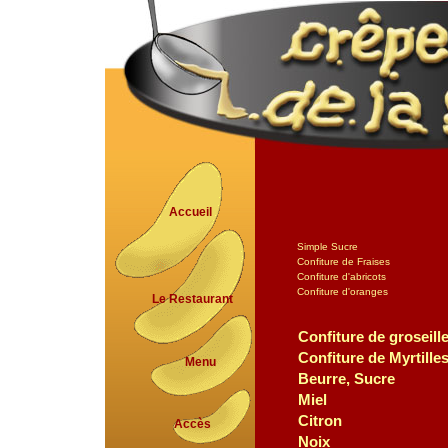
Accueil
Simple Sucre
Confiture de Fraises
Confiture d'abricots
Confiture d'oranges
Le Restaurant
Confiture de groseill
Confiture de Myrtille
Menu
Beurre, Sucre
Miel
Citron
Accès
Noix